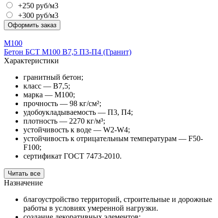
+250 руб/м3
+300 руб/м3
Оформить заказ
М100
Бетон БСТ М100 В7,5 П3-П4 (Гранит)
Характеристики
гранитный бетон;
класс — В7,5;
марка — М100;
прочность — 98 кг/см²;
удобоукладываемость — П3, П4;
плотность — 2270 кг/м³;
устойчивость к воде — W2-W4;
устойчивость к отрицательным температурам — F50-
F100;
сертификат ГОСТ 7473-2010.
Читать все
Назначение
благоустройство территорий, строительные и дорожные
работы в условиях умеренной нагрузки.
создание декоративных элементов;