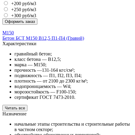
+200 руб/м3
+250 руб/м3
+300 руб/м3
Оформить заказ
М150
Бетон БСТ М150 В12,5 П1-П4 (Гравий)
Характеристики
гравийный бетон;
класс бетона — В12,5;
марка — М150;
прочность —131-164 кгс/см²;
подвижность — П1, П2, П3, П4;
плотность — от 2100 до 2300 кг/м³;
водопроницаемость — W4;
морозостойкость — F100-150;
сертификат ГОСТ 7473-2010.
Читать все
Назначение
начальные этапы строительства и строительные работы
в частном секторе;
обустройство общественных территорий;