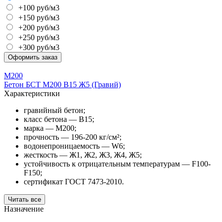
+100 руб/м3
+150 руб/м3
+200 руб/м3
+250 руб/м3
+300 руб/м3
Оформить заказ
М200
Бетон БСТ М200 В15 Ж5 (Гравий)
Характеристики
гравийный бетон;
класс бетона — В15;
марка — М200;
прочность — 196-200 кг/см²;
водонепроницаемость — W6;
жесткость — Ж1, Ж2, Ж3, Ж4, Ж5;
устойчивость к отрицательным температурам — F100-
F150;
сертификат ГОСТ 7473-2010.
Читать все
Назначение