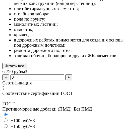
легких конструкций (например, теплиц);
плит без арматурных элементов;
столбиков забора;
пола по грунту;
монолитных лестниц;
отмосток;
крылец.
в дорожных работах применяется для создания основы
под дорожным полотном;
ремонта дорожного полотна;
заливки обочин, бордюров и других ЖБ-элементов.
Читать все
6 750
руб/м3
−
+
Сертификация
?
Соответствие сертификации ГОСТ
:
ГОСТ
Противоморозные добавки (ПМД):
Без ПМД
+100 руб/м3
+150 руб/м3