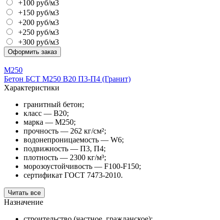
+100 руб/м3
+150 руб/м3
+200 руб/м3
+250 руб/м3
+300 руб/м3
Оформить заказ
М250
Бетон БСТ М250 В20 П3-П4 (Гранит)
Характеристики
гранитный бетон;
класс — В20;
марка — М250;
прочность — 262 кг/см²;
водонепроницаемость — W6;
подвижность — П3, П4;
плотность — 2300 кг/м³;
морозоустойчивость — F100-F150;
сертификат ГОСТ 7473-2010.
Читать все
Назначение
строительство (частное, гражданское);