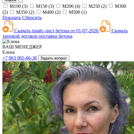
М100 (
3
)
М150 (
3
)
М200 (
4
)
М250 (
2
)
М300
(
2
)
М350 (
2
)
М400 (
2
)
М500 (
1
)
Показать
Сбросить
Скачать прайс-лист бетона от 01-07-2026
Скачать
типовой договор поставки бетона
ВАШ МЕНЕДЖЕР
Елена
+7 963 965-66-38
Задать вопрос