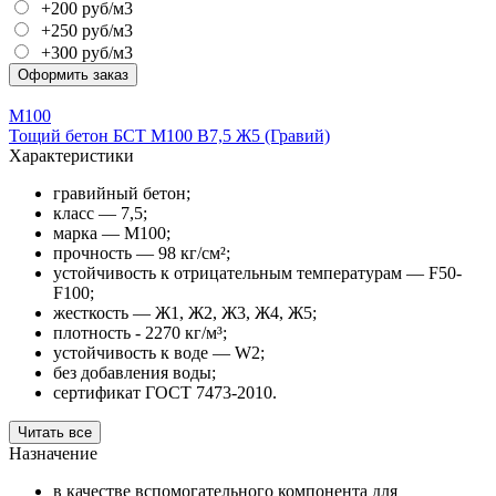
+200 руб/м3
+250 руб/м3
+300 руб/м3
Оформить заказ
М100
Тощий бетон БСТ М100 В7,5 Ж5 (Гравий)
Характеристики
гравийный бетон;
класс — 7,5;
марка — М100;
прочность — 98 кг/см²;
устойчивость к отрицательным температурам — F50-
F100;
жесткость — Ж1, Ж2, Ж3, Ж4, Ж5;
плотность - 2270 кг/м³;
устойчивость к воде — W2;
без добавления воды;
сертификат ГОСТ 7473-2010.
Читать все
Назначение
в качестве вспомогательного компонента для