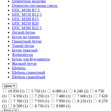
Цементное молочко
Цементно-песчаные смеси
ЦПС М100 B7,5
ЦПС М150 B12,5
ЦПС М200 B15
ЦПС М250 B20
ЦПС М300 B22,5
Легкий бетон
Бетон на гравии
Гранитный бетон
Тощий бетон
Бетон тяжелый
Фибробетон
Бетон для фундамента
Жидкий бетон
Щебень
Щебень гранитный
Щебень гравийный
Цена
10 050 (
1
)
5 750 (
1
)
6 080 (
1
)
6 240 (
2
)
6 750
(
1
)
6 950 (
1
)
7 250 (
1
)
7 480 (
1
)
7 600 (
1
)
7 620
(
1
)
7 760 (
1
)
7 910 (
1
)
7 950 (
1
)
8 210 (
1
)
8 270
(
1
)
8 500 (
1
)
8 750 (
1
)
9 080 (
1
)
Марка