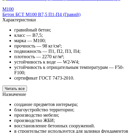
М100
Бетон БСТ М100 В7,5 П1-П4 (Гравий)
Характеристики
гравийный бетон;
класс — В7,5;
марка — М100;
прочность — 98 кг/см²;
подвижность — П1, П2, П3, П4;
плотность — 2270 кг/м³;
устойчивость к воде — W2-W4;
устойчивость к отрицательным температурам — F50-
F100;
cертификат ГОСТ 7473-2010.
Читать все
Назначение
создание предметов интерьера;
благоустройство территории;
производство мебели;
производство ЖБИ;
восстановление бетонных сооружений.
в строительстве используется для заливки фундаментов