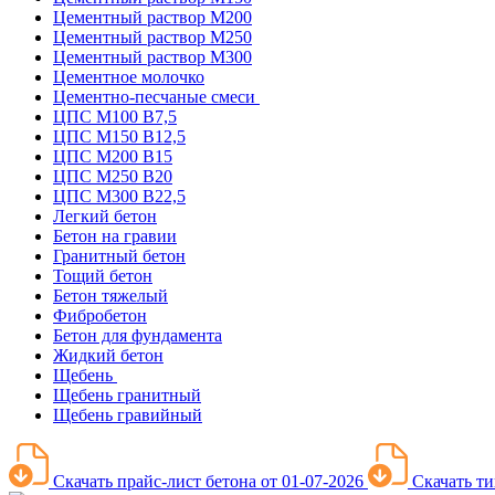
Цементный раствор М200
Цементный раствор М250
Цементный раствор М300
Цементное молочко
Цементно-песчаные смеси
ЦПС М100 B7,5
ЦПС М150 B12,5
ЦПС М200 B15
ЦПС М250 B20
ЦПС М300 B22,5
Легкий бетон
Бетон на гравии
Гранитный бетон
Тощий бетон
Бетон тяжелый
Фибробетон
Бетон для фундамента
Жидкий бетон
Щебень
Щебень гранитный
Щебень гравийный
Скачать прайс-лист бетона от 01-07-2026
Скачать ти